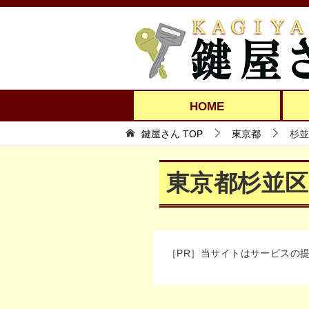
HOME
鍵屋さん TOP
東京都
杉並
東京都杉並区
［PR］当サイトはサービスの