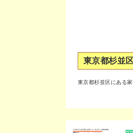
東京都杉並区
東京都杉並区にある家