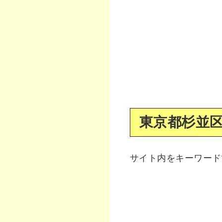
東京都杉並区
サイト内をキーワード