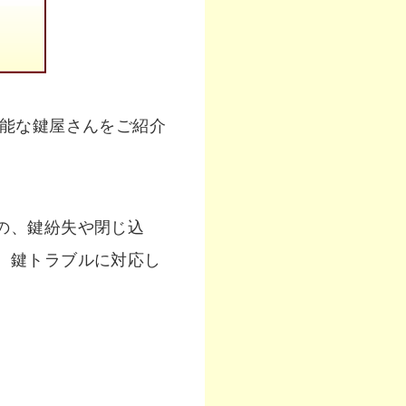
可能な鍵屋さんをご紹介
の、鍵紛失や閉じ込
、鍵トラブルに対応し