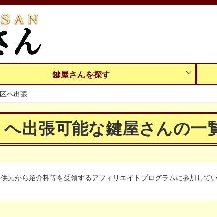
鍵屋さんを探す
区へ出張
 へ出張可能な鍵屋さんの一
提供元から紹介料等を受領するアフィリエイトプログラムに参加して