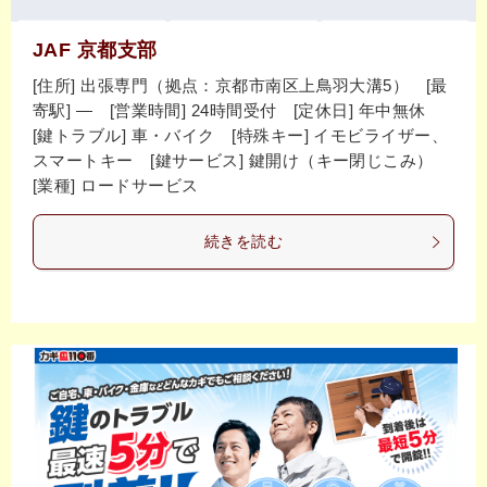
JAF 京都支部
[住所] 出張専門（拠点：京都市南区上鳥羽大溝5） [最
寄駅] ― [営業時間] 24時間受付 [定休日] 年中無休
[鍵トラブル] 車・バイク [特殊キー] イモビライザー、
スマートキー [鍵サービス] 鍵開け（キー閉じこみ）
[業種] ロードサービス
続きを読む