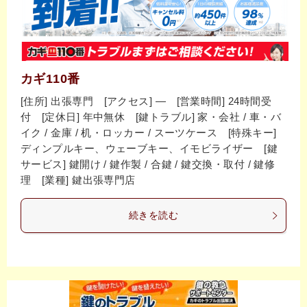
カギ110番
[住所] 出張専門 [アクセス] ― [営業時間] 24時間受
付 [定休日] 年中無休 [鍵トラブル] 家・会社 / 車・バ
イク / 金庫 / 机・ロッカー / スーツケース [特殊キー]
ディンプルキー、ウェーブキー、イモビライザー [鍵
サービス] 鍵開け / 鍵作製 / 合鍵 / 鍵交換・取付 / 鍵修
理 [業種] 鍵出張専門店
続きを読む