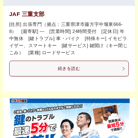
JAF 三重支部
[住所] 出張専門（拠点：三重県津市藤方字中堰東666-
8） [最寄駅] ― [営業時間] 24時間受付 [定休日] 年
中無休 [鍵トラブル] 車・バイク [特殊キー] イモビラ
イザー、スマートキー [鍵サービス] 鍵開け（キー閉じ
こみ） [業種] ロードサービス
続きを読む