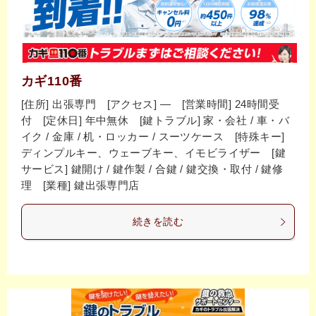
カギ110番
[住所] 出張専門 [アクセス] ― [営業時間] 24時間受
付 [定休日] 年中無休 [鍵トラブル] 家・会社 / 車・バ
イク / 金庫 / 机・ロッカー / スーツケース [特殊キー]
ディンプルキー、ウェーブキー、イモビライザー [鍵
サービス] 鍵開け / 鍵作製 / 合鍵 / 鍵交換・取付 / 鍵修
理 [業種] 鍵出張専門店
続きを読む