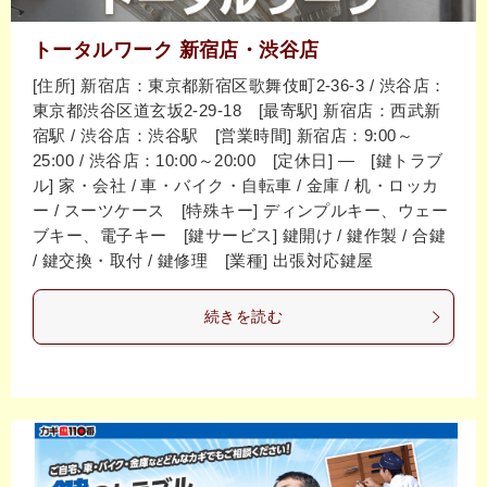
トータルワーク 新宿店・渋谷店
[住所] 新宿店：東京都新宿区歌舞伎町2-36-3 / 渋谷店：
東京都渋谷区道玄坂2-29-18 [最寄駅] 新宿店：西武新
宿駅 / 渋谷店：渋谷駅 [営業時間] 新宿店：9:00～
25:00 / 渋谷店：10:00～20:00 [定休日] ― [鍵トラブ
ル] 家・会社 / 車・バイク・自転車 / 金庫 / 机・ロッカ
ー / スーツケース [特殊キー] ディンプルキー、ウェー
ブキー、電子キー [鍵サービス] 鍵開け / 鍵作製 / 合鍵
/ 鍵交換・取付 / 鍵修理 [業種] 出張対応鍵屋
続きを読む