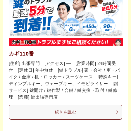
カギ110番
[住所] 出張専門 [アクセス] ― [営業時間] 24時間受
付 [定休日] 年中無休 [鍵トラブル] 家・会社 / 車・バ
イク / 金庫 / 机・ロッカー / スーツケース [特殊キー]
ディンプルキー、ウェーブキー、イモビライザー [鍵
サービス] 鍵開け / 鍵作製 / 合鍵 / 鍵交換・取付 / 鍵修
理 [業種] 鍵出張専門店
続きを読む