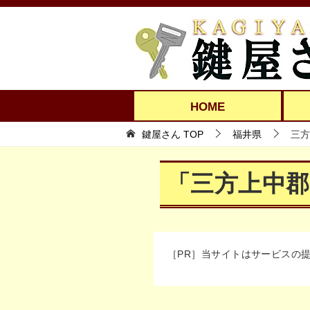
HOME
鍵屋さん TOP
福井県
三方
「三方上中
［PR］当サイトはサービスの