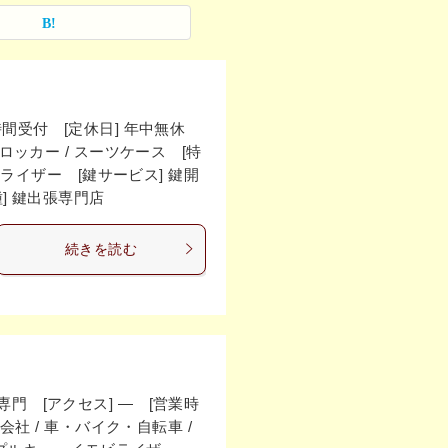
24時間受付 [定休日] 年中無休
机・ロッカー / スーツケース [特
ライザー [鍵サービス] 鍵開
業種] 鍵出張専門店
続きを読む
門 [アクセス] ― [営業時
会社 / 車・バイク・自転車 /