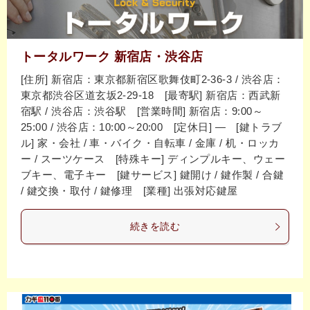
トータルワーク 新宿店・渋谷店
[住所] 新宿店：東京都新宿区歌舞伎町2-36-3 / 渋谷店：
東京都渋谷区道玄坂2-29-18 [最寄駅] 新宿店：西武新
宿駅 / 渋谷店：渋谷駅 [営業時間] 新宿店：9:00～
25:00 / 渋谷店：10:00～20:00 [定休日] ― [鍵トラブ
ル] 家・会社 / 車・バイク・自転車 / 金庫 / 机・ロッカ
ー / スーツケース [特殊キー] ディンプルキー、ウェー
ブキー、電子キー [鍵サービス] 鍵開け / 鍵作製 / 合鍵
/ 鍵交換・取付 / 鍵修理 [業種] 出張対応鍵屋
続きを読む