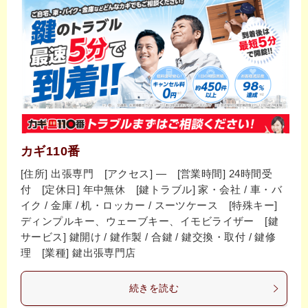
カギ110番
[住所] 出張専門 [アクセス] ― [営業時間] 24時間受
付 [定休日] 年中無休 [鍵トラブル] 家・会社 / 車・バ
イク / 金庫 / 机・ロッカー / スーツケース [特殊キー]
ディンプルキー、ウェーブキー、イモビライザー [鍵
サービス] 鍵開け / 鍵作製 / 合鍵 / 鍵交換・取付 / 鍵修
理 [業種] 鍵出張専門店
続きを読む