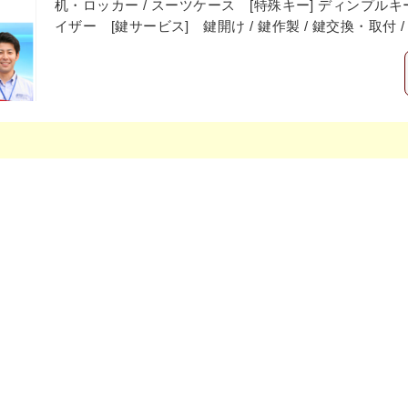
机・ロッカー / スーツケース [特殊キー] ディンプ
イザー [鍵サービス] 鍵開け / 鍵作製 / 鍵交換・取付 /