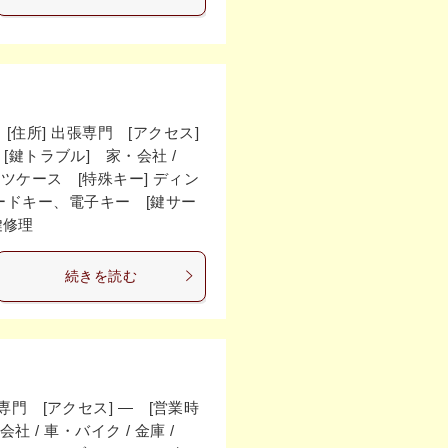
住所] 出張専門 [アクセス]
 [鍵トラブル] 家・会社 /
スーツケース [特殊キー] ディン
ドキー、電子キー [鍵サー
 鍵修理
続きを読む
門 [アクセス] ― [営業時
 / 車・バイク / 金庫 /