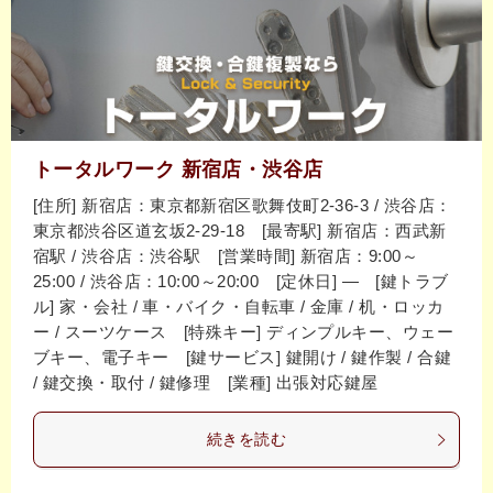
トータルワーク 新宿店・渋谷店
[住所] 新宿店：東京都新宿区歌舞伎町2-36-3 / 渋谷店：
東京都渋谷区道玄坂2-29-18 [最寄駅] 新宿店：西武新
宿駅 / 渋谷店：渋谷駅 [営業時間] 新宿店：9:00～
25:00 / 渋谷店：10:00～20:00 [定休日] ― [鍵トラブ
ル] 家・会社 / 車・バイク・自転車 / 金庫 / 机・ロッカ
ー / スーツケース [特殊キー] ディンプルキー、ウェー
ブキー、電子キー [鍵サービス] 鍵開け / 鍵作製 / 合鍵
/ 鍵交換・取付 / 鍵修理 [業種] 出張対応鍵屋
続きを読む