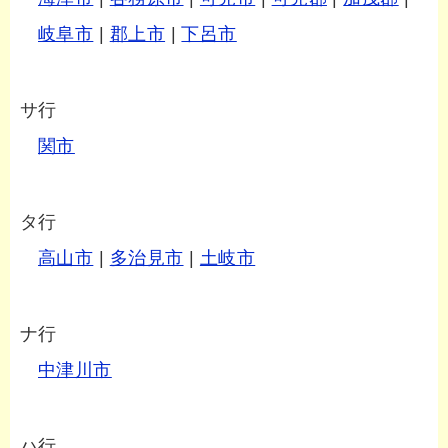
岐阜市
|
郡上市
|
下呂市
サ行
関市
タ行
高山市
|
多治見市
|
土岐市
ナ行
中津川市
ハ行