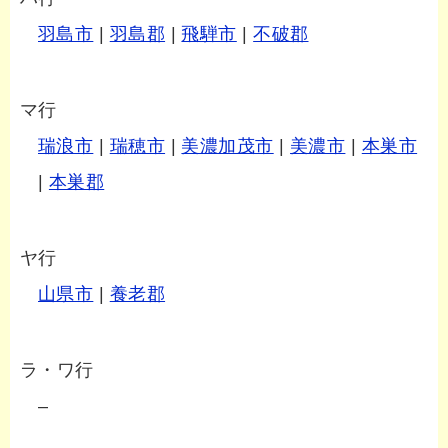
羽島市
|
羽島郡
|
飛騨市
|
不破郡
マ行
瑞浪市
|
瑞穂市
|
美濃加茂市
|
美濃市
|
本巣市
|
本巣郡
ヤ行
山県市
|
養老郡
ラ・ワ行
–