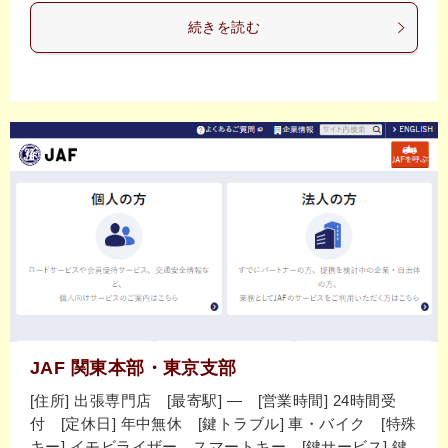
続きを読む
JAF 関東本部・東京支部
[住所] 出張専門店 [最寄駅] ― [営業時間] 24時間受
付 [定休日] 年中無休 [鍵トラブル] 車・バイク [特殊
キー] イモビライザー、スマートキー [鍵サービス] 鍵