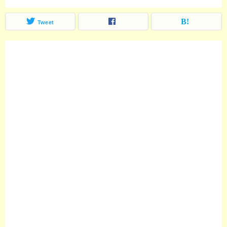
Tweet