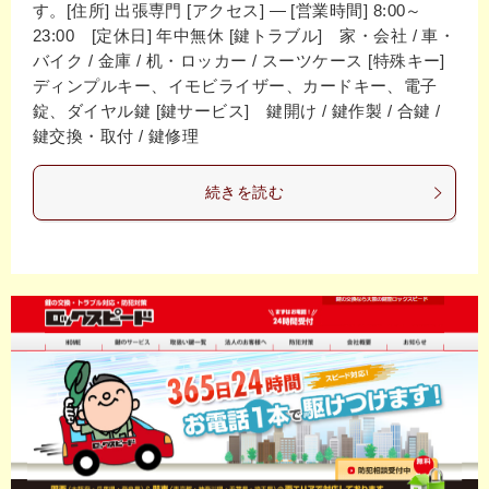
す。[住所] 出張専門 [アクセス] ― [営業時間] 8:00～
23:00 [定休日] 年中無休 [鍵トラブル] 家・会社 / 車・
バイク / 金庫 / 机・ロッカー / スーツケース [特殊キー]
ディンプルキー、イモビライザー、カードキー、電子
錠、ダイヤル鍵 [鍵サービス] 鍵開け / 鍵作製 / 合鍵 /
鍵交換・取付 / 鍵修理
続きを読む