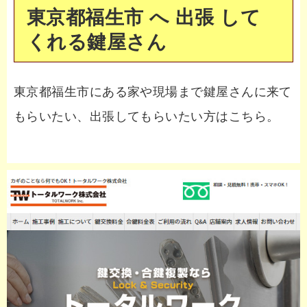
東京都福生市 へ 出張 して
くれる鍵屋さん
東京都福生市にある家や現場まで鍵屋さんに来て
もらいたい、出張してもらいたい方はこちら。