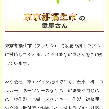
東京都福生市
（フッサシ） で緊急の鍵トラブル
に対応してくれる、出張可能な鍵屋さんをご紹介
しています。
家や会社、車やバイクだけでなく、金庫、机、ロ
ッカー、スーツケースなどの、鍵紛失や閉じ込
め、鍵作製、合鍵（スペアキー）作製、鍵修理、
鍵交換・取付等でお困りの、鍵トラブルに対応し