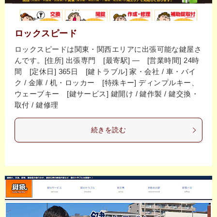
ロックスピード
ロックスピードは関東・関西エリアに出張可能な鍵屋さ
んです。[住所] 出張専門 [最寄駅] ― [営業時間] 24時
間 [定休日] 365日 [鍵トラブル] 家・会社 / 車・バイ
ク / 金庫 / 机・ロッカー [特殊キー] ディンプルキー、
ウェーブキー [鍵サービス] 鍵開け / 鍵作製 / 鍵交換・
取付 / 鍵修理
続きを読む