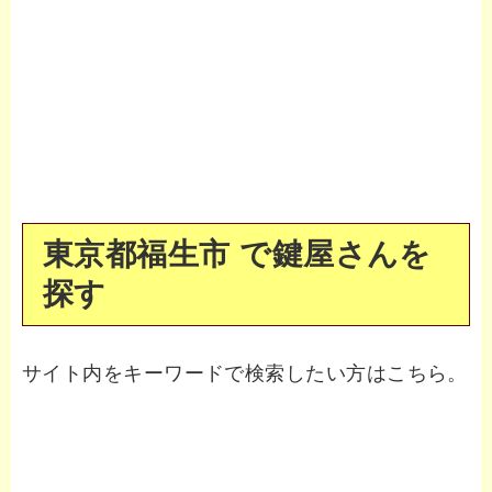
東京都福生市 で鍵屋さんを
探す
サイト内をキーワードで検索したい方はこちら。