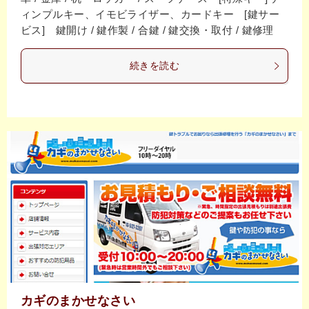
ィンプルキー、イモビライザー、カードキー [鍵サー
ビス] 鍵開け / 鍵作製 / 合鍵 / 鍵交換・取付 / 鍵修理
続きを読む
カギのまかせなさい