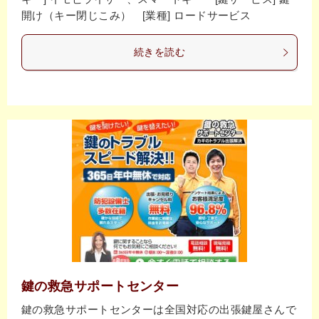
開け（キー閉じこみ） [業種] ロードサービス
続きを読む
鍵の救急サポートセンター
鍵の救急サポートセンターは全国対応の出張鍵屋さんで