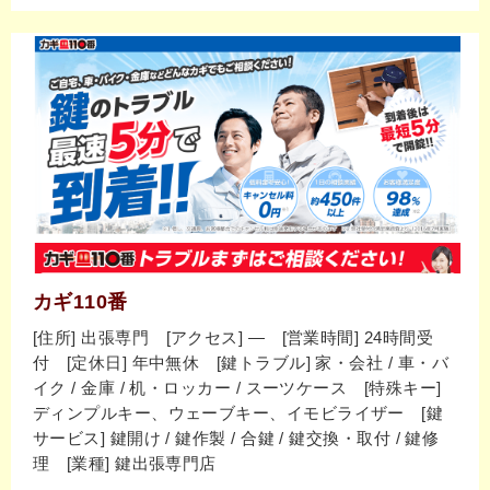
カギ110番
[住所] 出張専門 [アクセス] ― [営業時間] 24時間受
付 [定休日] 年中無休 [鍵トラブル] 家・会社 / 車・バ
イク / 金庫 / 机・ロッカー / スーツケース [特殊キー]
ディンプルキー、ウェーブキー、イモビライザー [鍵
サービス] 鍵開け / 鍵作製 / 合鍵 / 鍵交換・取付 / 鍵修
理 [業種] 鍵出張専門店