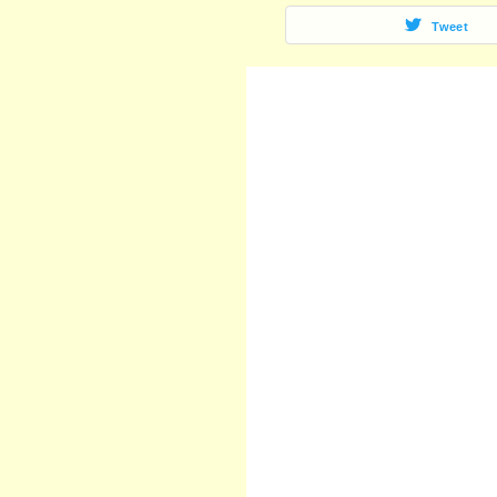
Tweet