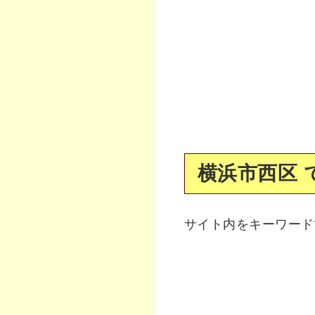
横浜市西区 
サイト内をキーワード