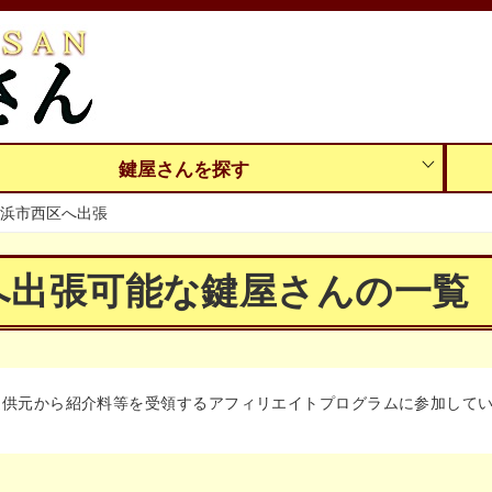
鍵屋さんを探す
浜市西区へ出張
へ出張可能な鍵屋さんの一覧
提供元から紹介料等を受領するアフィリエイトプログラムに参加して