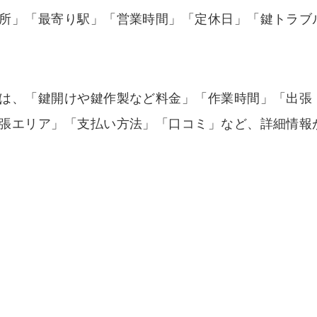
所」「最寄り駅」「営業時間」「定休日」「鍵トラブ
は、「鍵開けや鍵作製など料金」「作業時間」「出張
張エリア」「支払い方法」「口コミ」など、詳細情報