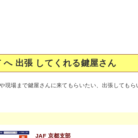
 へ 出張 してくれる鍵屋さん
や現場まで鍵屋さんに来てもらいたい、出張してもら
JAF 京都支部