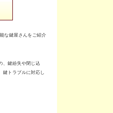
可能な鍵屋さんをご紹介
の、鍵紛失や閉じ込
、鍵トラブルに対応し