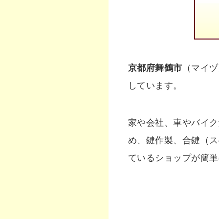
京都府舞鶴市
（マイヅ
しています。
家や会社、車やバイク
め、鍵作製、合鍵（ス
ているショップが簡単