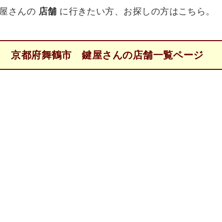
鍵屋さんの
店舗
に行きたい方、お探しの方はこちら。
京都府舞鶴市 鍵屋さんの店舗一覧ページ