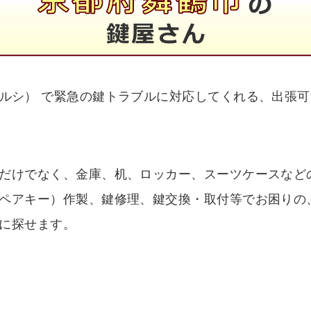
ルシ） で緊急の鍵トラブルに対応してくれる、出張
だけでなく、金庫、机、ロッカー、スーツケースなど
ペアキー）作製、鍵修理、鍵交換・取付等でお困りの
に探せます。