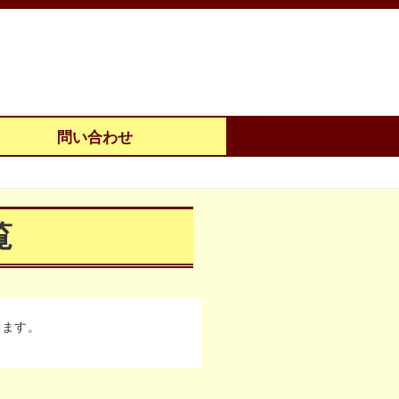
問い合わせ
覧
います。