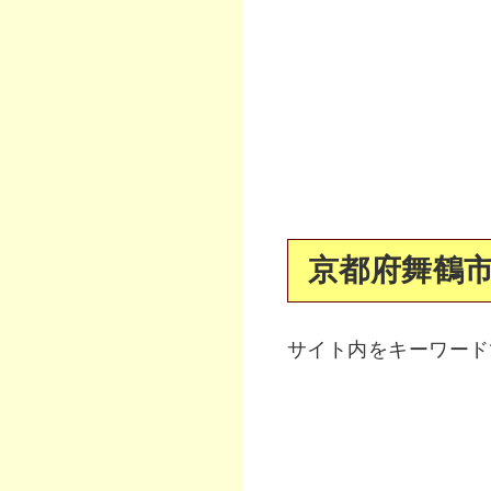
京都府舞鶴市
サイト内をキーワード