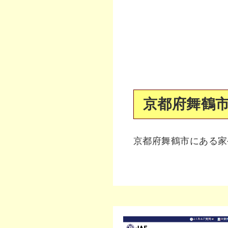
京都府舞鶴市
京都府舞鶴市にある家