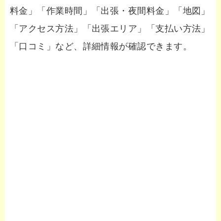
料金」「作業時間」「出張・夜間料金」「地図」
「アクセス方法」「出張エリア」「支払い方法」
「口コミ」など、詳細情報が確認できます。