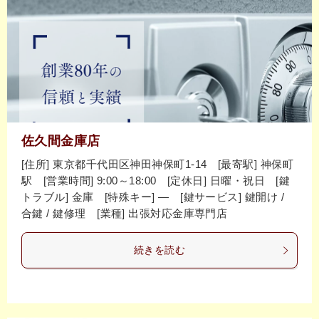
佐久間金庫店
[住所] 東京都千代田区神田神保町1-14 [最寄駅] 神保町
駅 [営業時間] 9:00～18:00 [定休日] 日曜・祝日 [鍵
トラブル] 金庫 [特殊キー] ― [鍵サービス] 鍵開け /
合鍵 / 鍵修理 [業種] 出張対応金庫専門店
続きを読む