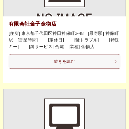
有限会社金子金物店
[住所] 東京都千代田区神田神保町2-48 [最寄駅] 神保町
駅 [営業時間] ― [定休日] ― [鍵トラブル] ― [特殊
キー] ― [鍵サービス] 合鍵 [業種] 金物店
続きを読む