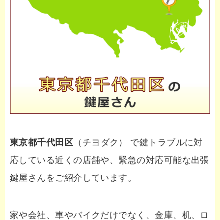
東京都千代田区
（チヨダク） で鍵トラブルに対
応している近くの店舗や、緊急の対応可能な出張
鍵屋さんをご紹介しています。
家や会社、車やバイクだけでなく、金庫、机、ロ