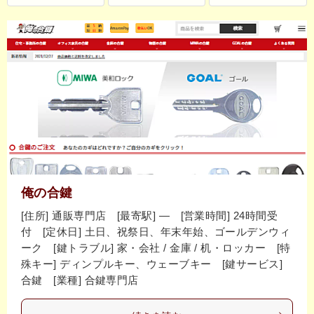
俺の合鍵
[住所] 通販専門店 [最寄駅] ― [営業時間] 24時間受
付 [定休日] 土日、祝祭日、年末年始、ゴールデンウィ
ーク [鍵トラブル] 家・会社 / 金庫 / 机・ロッカー [特
殊キー] ディンプルキー、ウェーブキー [鍵サービス]
合鍵 [業種] 合鍵専門店