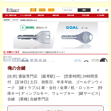
俺の合鍵
[住所] 通販専門店 [最寄駅] ― [営業時間] 24時間受
付 [定休日] 土日、祝祭日、年末年始、ゴールデンウィ
ーク [鍵トラブル] 家・会社 / 金庫 / 机・ロッカー [特
殊キー] ディンプルキー、ウェーブキー [鍵サービス]
合鍵 [業種] 合鍵専門店