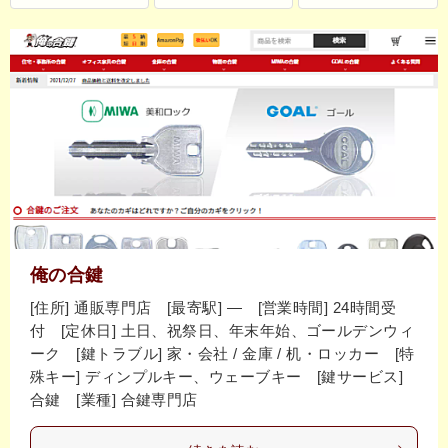
俺の合鍵
[住所] 通販専門店 [最寄駅] ― [営業時間] 24時間受
付 [定休日] 土日、祝祭日、年末年始、ゴールデンウィ
ーク [鍵トラブル] 家・会社 / 金庫 / 机・ロッカー [特
殊キー] ディンプルキー、ウェーブキー [鍵サービス]
合鍵 [業種] 合鍵専門店