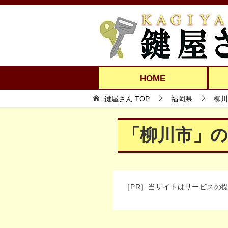
HOME
鍵屋さん TOP
福岡県
柳川
「柳川市」
［PR］当サイトはサービスの