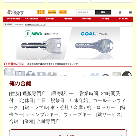
俺の合鍵
[住所] 通販専門店 [最寄駅] ― [営業時間] 24時間受
付 [定休日] 土日、祝祭日、年末年始、ゴールデンウィ
ーク [鍵トラブル] 家・会社 / 金庫 / 机・ロッカー [特
殊キー] ディンプルキー、ウェーブキー [鍵サービス]
合鍵 [業種] 合鍵専門店