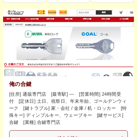
俺の合鍵
[住所] 通販専門店 [最寄駅] ― [営業時間] 24時間受
付 [定休日] 土日、祝祭日、年末年始、ゴールデンウィ
ーク [鍵トラブル] 家・会社 / 金庫 / 机・ロッカー [特
殊キー] ディンプルキー、ウェーブキー [鍵サービス]
合鍵 [業種] 合鍵専門店