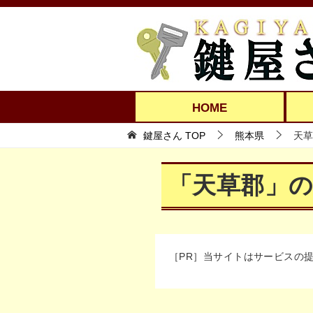
HOME
鍵屋さん TOP
熊本県
天草
「天草郡」
［PR］当サイトはサービスの