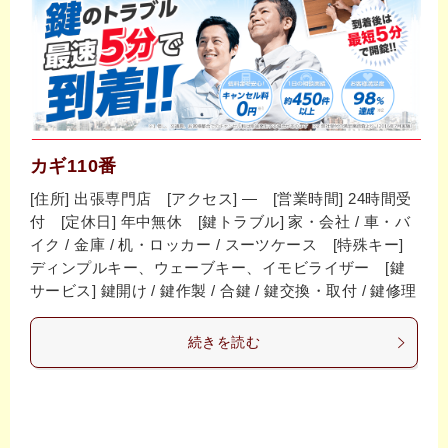
カギ110番
[住所] 出張専門店 [アクセス] ― [営業時間] 24時間受
付 [定休日] 年中無休 [鍵トラブル] 家・会社 / 車・バ
イク / 金庫 / 机・ロッカー / スーツケース [特殊キー]
ディンプルキー、ウェーブキー、イモビライザー [鍵
サービス] 鍵開け / 鍵作製 / 合鍵 / 鍵交換・取付 / 鍵修理
続きを読む