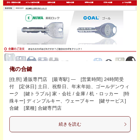
俺の合鍵
[住所] 通販専門店 [最寄駅] ― [営業時間] 24時間受
付 [定休日] 土日、祝祭日、年末年始、ゴールデンウィ
ーク [鍵トラブル] 家・会社 / 金庫 / 机・ロッカー [特
殊キー] ディンプルキー、ウェーブキー [鍵サービス]
合鍵 [業種] 合鍵専門店
続きを読む