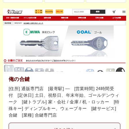
俺の合鍵
[住所] 通販専門店 [最寄駅] ― [営業時間] 24時間受
付 [定休日] 土日、祝祭日、年末年始、ゴールデンウィ
ーク [鍵トラブル] 家・会社 / 金庫 / 机・ロッカー [特
殊キー] ディンプルキー、ウェーブキー [鍵サービス]
合鍵 [業種] 合鍵専門店