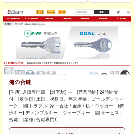
俺の合鍵
[住所] 通販専門店 [最寄駅] ― [営業時間] 24時間受
付 [定休日] 土日、祝祭日、年末年始、ゴールデンウィ
ーク [鍵トラブル] 家・会社 / 金庫 / 机・ロッカー [特
殊キー] ディンプルキー、ウェーブキー [鍵サービス]
合鍵 [業種] 合鍵専門店