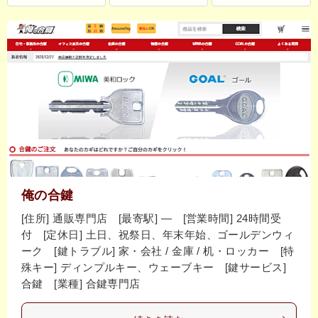
俺の合鍵
[住所] 通販専門店 [最寄駅] ― [営業時間] 24時間受
付 [定休日] 土日、祝祭日、年末年始、ゴールデンウィ
ーク [鍵トラブル] 家・会社 / 金庫 / 机・ロッカー [特
殊キー] ディンプルキー、ウェーブキー [鍵サービス]
合鍵 [業種] 合鍵専門店