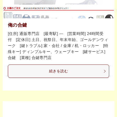
俺の合鍵
[住所] 通販専門店 [最寄駅] ― [営業時間] 24時間受
付 [定休日] 土日、祝祭日、年末年始、ゴールデンウィ
ーク [鍵トラブル] 家・会社 / 金庫 / 机・ロッカー [特
殊キー] ディンプルキー、ウェーブキー [鍵サービス]
合鍵 [業種] 合鍵専門店
続きを読む