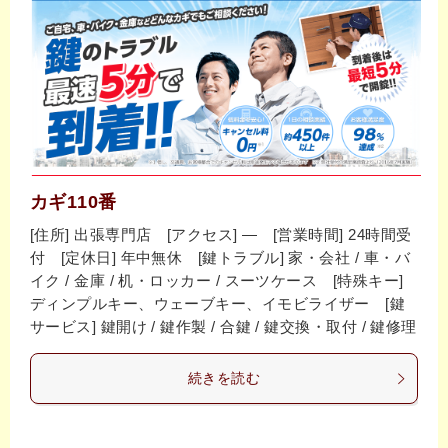
カギ110番
[住所] 出張専門店 [アクセス] ― [営業時間] 24時間受
付 [定休日] 年中無休 [鍵トラブル] 家・会社 / 車・バ
イク / 金庫 / 机・ロッカー / スーツケース [特殊キー]
ディンプルキー、ウェーブキー、イモビライザー [鍵
サービス] 鍵開け / 鍵作製 / 合鍵 / 鍵交換・取付 / 鍵修理
続きを読む