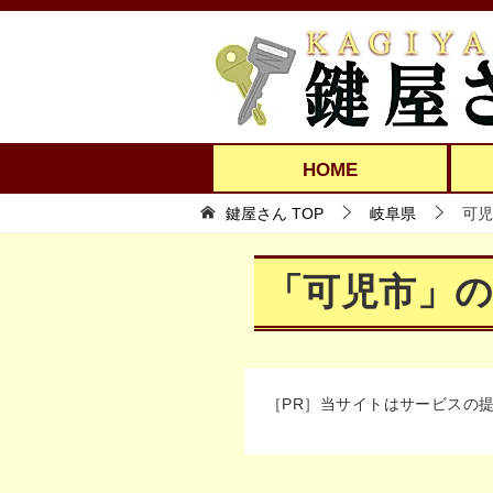
HOME
鍵屋さん TOP
岐阜県
可児
「可児市」
［PR］当サイトはサービスの