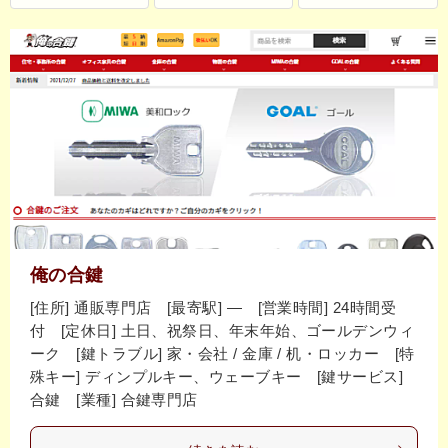
俺の合鍵
[住所] 通販専門店 [最寄駅] ― [営業時間] 24時間受
付 [定休日] 土日、祝祭日、年末年始、ゴールデンウィ
ーク [鍵トラブル] 家・会社 / 金庫 / 机・ロッカー [特
殊キー] ディンプルキー、ウェーブキー [鍵サービス]
合鍵 [業種] 合鍵専門店