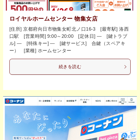
ロイヤルホームセンター 物集女店
[住所] 京都府向日市物集女町北ノ口16-3 [最寄駅] 洛西
口駅 [営業時間] 9:00～20:00 [定休日] ― [鍵トラブ
ル] ― [特殊キー] ― [鍵サービス] 合鍵（スペアキ
ー） [業種] ホームセンター
続きを読む